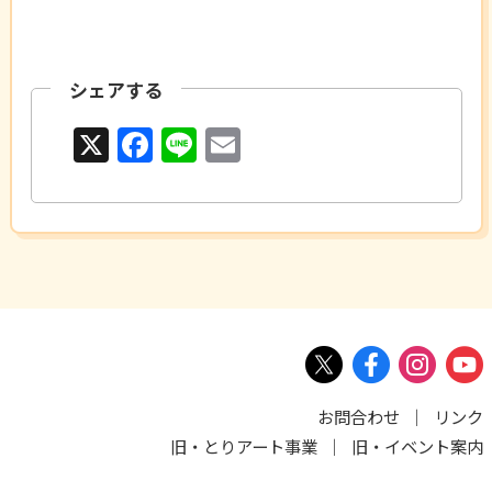
シェアする
X
F
Li
E
a
n
m
c
e
ai
e
l
b
o
o
k
お問合わせ
リンク
旧・とりアート事業
旧・イベント案内