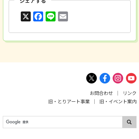
シェアする
X
F
Li
E
a
n
m
c
e
ai
e
l
b
o
o
k
お問合わせ
リンク
旧・とりアート事業
旧・イベント案内