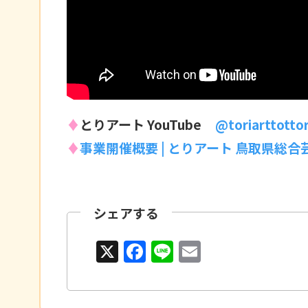
♦
とりアート YouTube
@toriarttottor
♦
事業開催概要 | とりアート 鳥取県総
シェアする
X
F
Li
E
a
n
m
c
e
ai