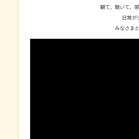
観て、聴いて、
日常が
みなさま