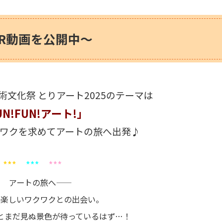
PR動画を公開中～
術文化祭 とりアート2025のテーマは
UN!FUN!アート!」
ワクを求めてアートの旅へ出発♪
***
***
***
アートの旅へ――
の楽しいワクワクとの出会い。
とまだ見ぬ景色が待っているはず…！