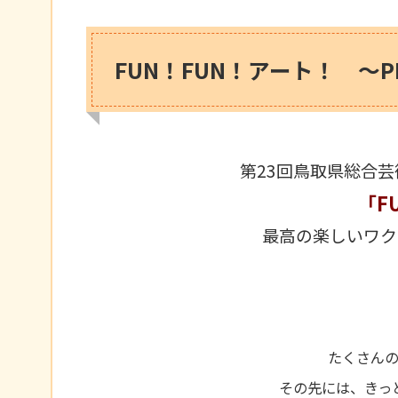
FUN！FUN！アート！ ～
第23回鳥取県総合芸
「F
最高の楽しいワク
たくさん
その先には、きっ